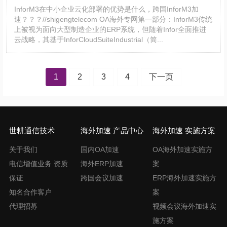
InforM3在中小企业云化部署的优势是什么，跨国InforM3加
速？？？//shigengtelecom OA海外专网第一部分：InforM3传统
上被视为面向大型制造企业的ERP系统，但随着Infor全面推进
云战略，其基于InforCloudSuiteIndustrial（简...
文
1
2
3
4
下一页
章
导
航
世耕通信技术
海外加速 产品中心
海外加速 实施方案
关于我们
国内OA加速
OA海外加速实施方
电信增值业务 资质
海外ERP加速
案
保证
跨国会议加速
ERP海外加速实施方
知名合作客户
案
代理招募
视频会议海外加速实
施方案